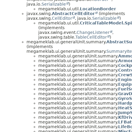
java.io.
Serializable
)
megameklab.ui.util.
LocationBorder
javax.swing.
AbstractCellEditor
(implements
javax.swing.
CellEditor
, java.io.
Serializable
)
megameklab.ui.util.
CriticalTableModel.Sp
(implements
javax.swing.event.
ChangeListener
,
javax.swing.table.
TableCellEditor
)
megameklab.ui.generalUnit.summary.
AbstractS
(implements
megameklab.ui.generalUnit.summary.
SummaryIt
megameklab.ui.generalUnit.summary.
Ammo
megameklab.ui.generalUnit.summary.
Armo
megameklab.ui.generalUnit.summary.
Cock
megameklab.ui.generalUnit.summary.
Cont
megameklab.ui.generalUnit.summary.
Crew
megameklab.ui.generalUnit.summary.
Engi
megameklab.ui.generalUnit.summary.
Equi
megameklab.ui.generalUnit.summary.
Fuel
megameklab.ui.generalUnit.summary.
Grav
megameklab.ui.generalUnit.summary.
Gyro
megameklab.ui.generalUnit.summary.
Hard
megameklab.ui.generalUnit.summary.
Heat
megameklab.ui.generalUnit.summary.
Jump
megameklab.ui.generalUnit.summary.
KfDr
megameklab.ui.generalUnit.summary.
LFBa
megameklab.ui.generalUnit.summary.
Life
megameklab.ui.generalUnit.summary.
Misc