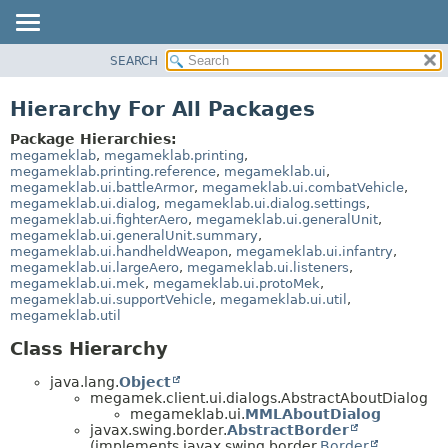
SEARCH
OVERVIEW
PACKAGE
Hierarchy For All Packages
CLASS
Package Hierarchies:
TREE
megameklab
,
megameklab.printing
,
megameklab.printing.reference
,
megameklab.ui
,
DEPRECATED
megameklab.ui.battleArmor
,
megameklab.ui.combatVehicle
,
megameklab.ui.dialog
,
megameklab.ui.dialog.settings
,
INDEX
megameklab.ui.fighterAero
,
megameklab.ui.generalUnit
,
HELP
megameklab.ui.generalUnit.summary
,
megameklab.ui.handheldWeapon
,
megameklab.ui.infantry
,
megameklab.ui.largeAero
,
megameklab.ui.listeners
,
megameklab.ui.mek
,
megameklab.ui.protoMek
,
megameklab.ui.supportVehicle
,
megameklab.ui.util
,
megameklab.util
Class Hierarchy
java.lang.
Object
megamek.client.ui.dialogs.AbstractAboutDialog
megameklab.ui.
MMLAboutDialog
javax.swing.border.
AbstractBorder
(implements javax.swing.border.
Border
,